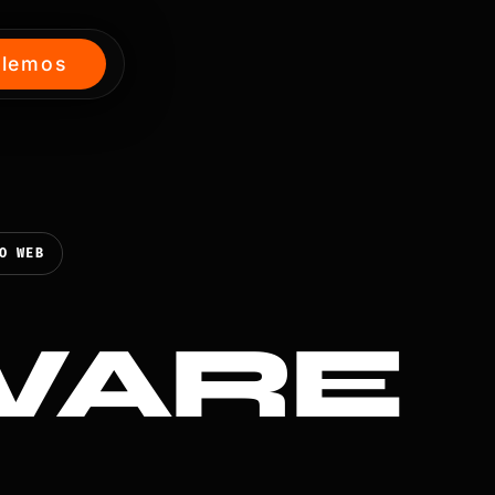
lemos
O WEB
WARE