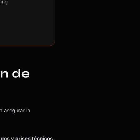
ón de
a asegurar la
dos y grises técnicos
.