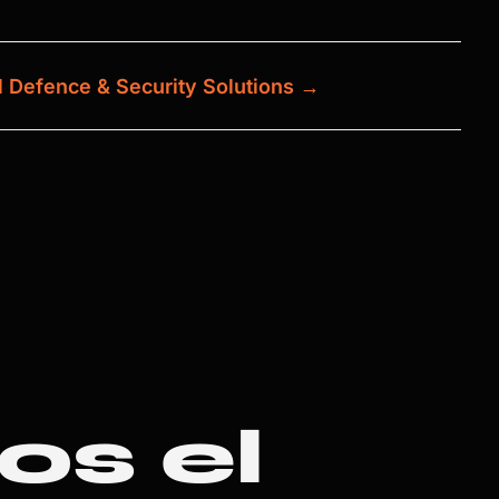
l Defence & Security Solutions
→
s el