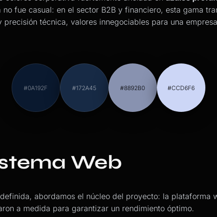
 no fue casual: en el sector B2B y financiero, esta gama tra
 y precisión técnica, valores innegociables para una empres
#0A192F
#172A45
#8892B0
#CCD6F6
sistema Web
 definida, abordamos el núcleo del proyecto: la plataforma w
aron a medida para garantizar un rendimiento óptimo.