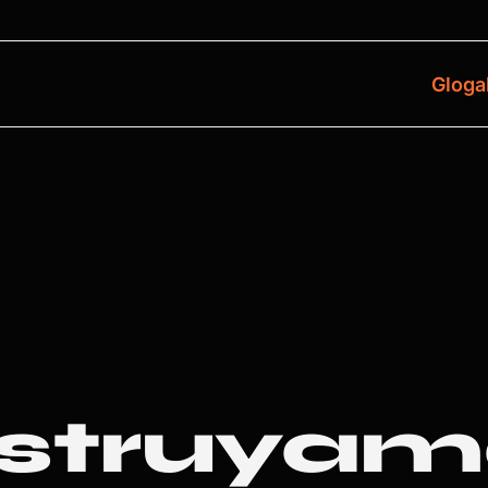
Gloga
struyamo