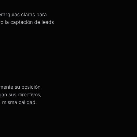
jerarquías claras para
do la captación de leads
mente su posición
gan sus directivos,
a misma calidad,