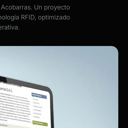
 Acobarras. Un proyecto
cnología RFID, optimizado
rativa.