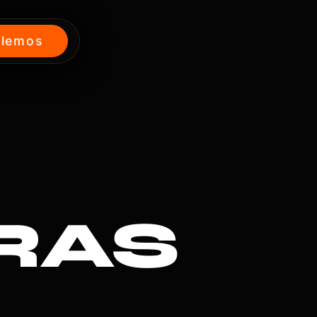
lemos
RAS