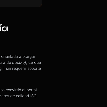
ía
 orientada a otorgar
tura de
back-office
que
il, sin requerir soporte
s convirtió al portal
ndares de calidad ISO