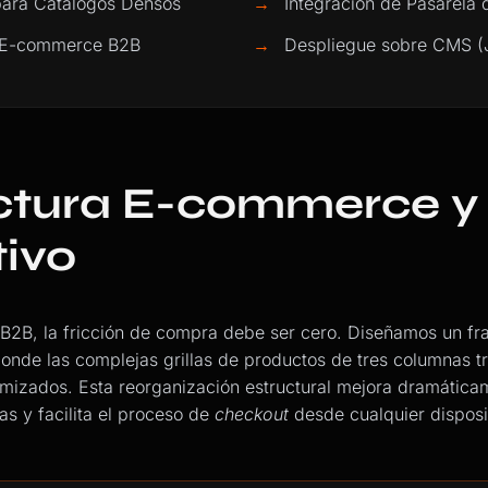
ara Catálogos Densos
→
Integración de Pasarela 
e E-commerce B2B
→
Despliegue sobre CMS (
ctura E-commerce y
ivo
al B2B, la fricción de compra debe ser cero. Diseñamos un f
donde las complejas grillas de productos de tres columnas t
mizados. Esta reorganización estructural mejora dramáticam
as y facilita el proceso de
checkout
desde cualquier disposi