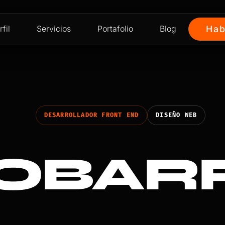
rfil
Servicios
Portafolio
Blog
Hab
DESARROLLADOR FRONT END
DISEÑO WEB
OBAR