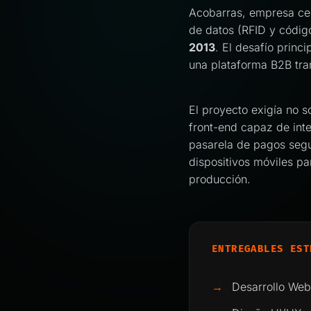
Acobarras, empresa cer
de datos (RFID y código
2013
. El desafío princ
una plataforma B2B tran
El proyecto exigía no s
front-end capaz de int
pasarela de pagos segu
dispositivos móviles p
producción.
ENTREGABLES EST
→
Desarrollo Web