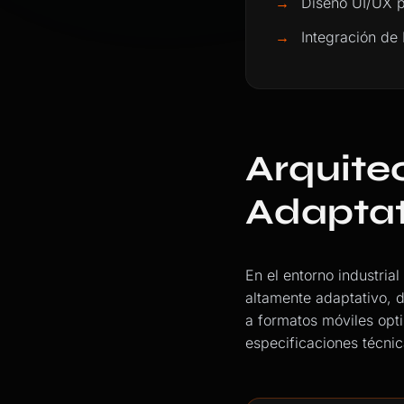
→
Diseño UI/UX p
→
Integración d
Arquite
Adaptat
En el entorno industri
altamente adaptativo, 
a formatos móviles opti
especificaciones técnic