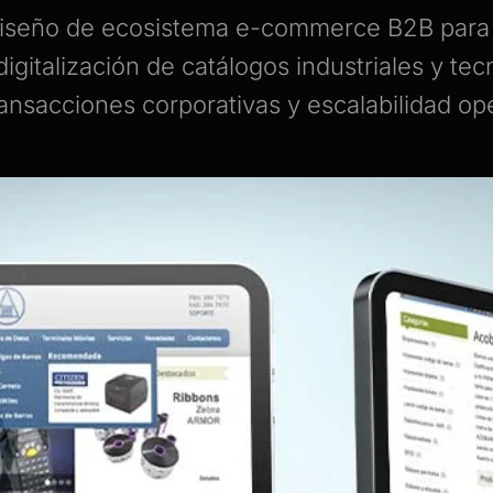
 diseño de ecosistema e-commerce B2B para
igitalización de catálogos industriales y te
ransacciones corporativas y escalabilidad ope