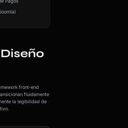
de Pagos
Joomla)
 Diseño
ramework front-end
ransicionan fluidamente
ente la legibilidad de
tivo.